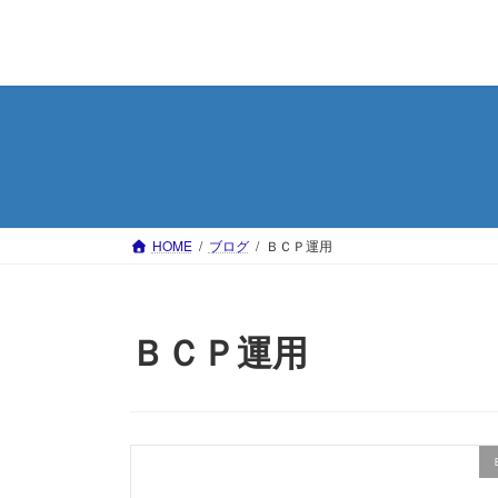
コ
ナ
ン
ビ
テ
ゲ
ン
ー
ツ
シ
へ
ョ
ス
ン
キ
に
ッ
移
HOME
ブログ
ＢＣＰ運用
プ
動
ＢＣＰ運用